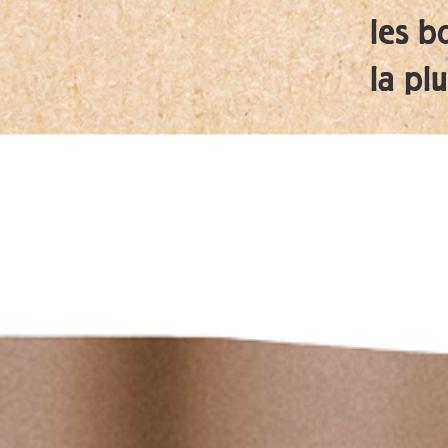
les bo
la pl