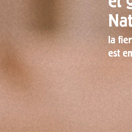
et 
Nat
la fie
est en