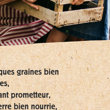
ues graines bien
es,
ant prometteur,
erre bien nourrie,