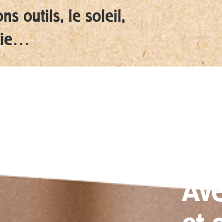
ns outils, le soleil,
uie…
Av