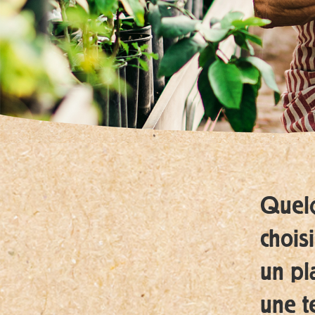
Quelq
choisi
un pl
une t