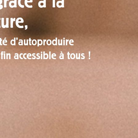
grâce à la
ure,
rté d’autoproduire
fin accessible à tous !